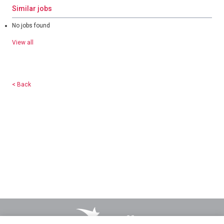
Similar jobs
No jobs found
View all
< Back