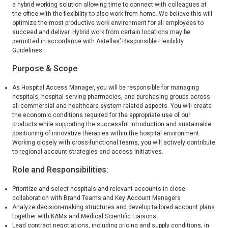
a hybrid working solution allowing time to connect with colleagues at
the office with the flexibility to also work from home. We believe this will
optimize the most productive work environment for all employees to
succeed and deliver. Hybrid work from certain locations may be
permitted in accordance with Astellas’ Responsible Flexibility
Guidelines.
Purpose & Scope
As Hospital Access Manager, you will be responsible for managing
hospitals, hospital-serving pharmacies, and purchasing groups across
all commercial and healthcare system-related aspects. You will create
the economic conditions required for the appropriate use of our
products while supporting the successful introduction and sustainable
positioning of innovative therapies within the hospital environment.
Working closely with cross-functional teams, you will actively contribute
to regional account strategies and access initiatives.
Role and Responsibilities:
Prioritize and select hospitals and relevant accounts in close
collaboration with Brand Teams and Key Account Managers
Analyze decision-making structures and develop tailored account plans
together with KAMs and Medical Scientific Liaisons
Lead contract negotiations, including pricing and supply conditions, in