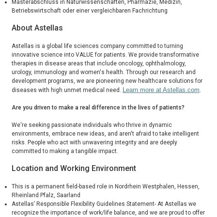
Masterabschluss in Naturwissenschaften, Pharmazie, Medizin,
Betriebswirtschaft oder einer vergleichbaren Fachrichtung
About Astellas
Astellas is a global life sciences company committed to turning
innovative science into VALUE for patients. We provide transformative
therapies in disease areas that include oncology, ophthalmology,
urology, immunology and women's health. Through our research and
development programs, we are pioneering new healthcare solutions for
Learn more at Astellas.com
.
diseases with high unmet medical need.
Are you driven to make a real difference in the lives of patients?
We're seeking passionate individuals who thrive in dynamic
environments, embrace new ideas, and aren't afraid to take intelligent
risks. People who act with unwavering integrity and are deeply
committed to making a tangible impact.
Location and Working Environment
This is a permanent field-based role in Nordrhein Westphalen, Hessen,
Rheinland Pfalz, Saarland
Astellas’ Responsible Flexibility Guidelines Statement- At Astellas we
recognize the importance of work/life balance, and we are proud to offer