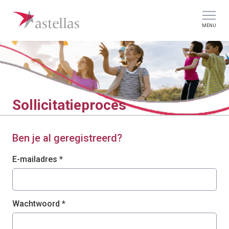
MENU
Sollicitatieproces
Ben je al geregistreerd?
Aanmelden: gebruiker en wachtwoord
E-mailadres *
Wachtwoord *